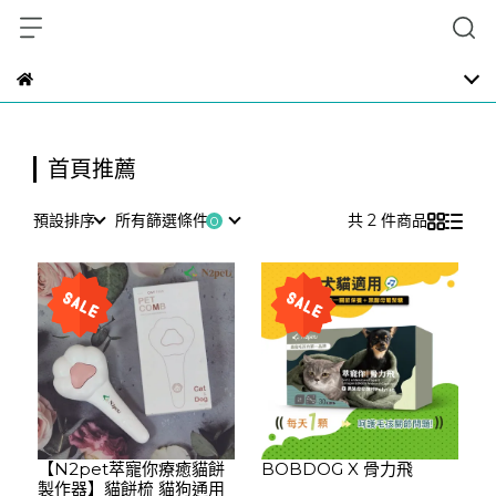
首頁推薦
預設排序
所有篩選條件
共 2 件商品
【N2pet萃寵你療癒貓餅
BOBDOG X 骨力飛
製作器】貓餅梳 貓狗通用