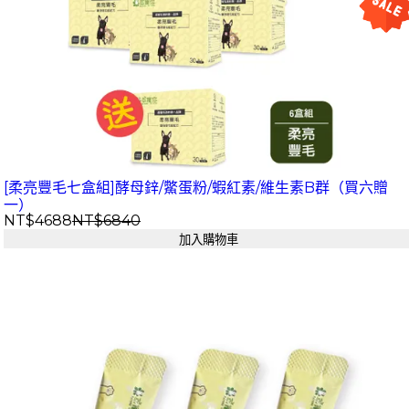
[柔亮豐毛七盒組]酵母鋅/鱉蛋粉/蝦紅素/維生素B群（買六贈
一）
NT$4688
NT$6840
加入購物車