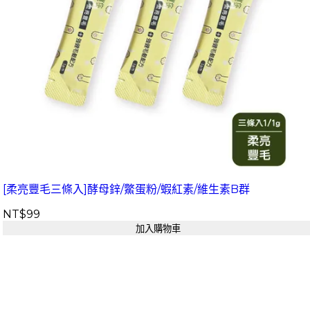
[柔亮豐毛三條入]酵母鋅/鱉蛋粉/蝦紅素/維生素B群
NT$99
加入購物車