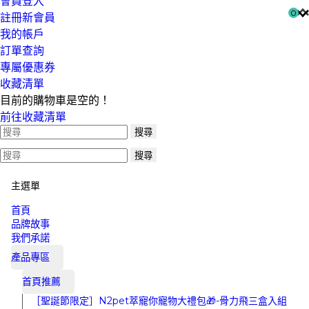
會員登入
註冊新會員
我的帳戶
訂單查詢
專屬優惠券
收藏清單
目前的購物車是空的！
前往收藏清單
搜尋
搜尋
主選單
首頁
品牌故事
我們承諾
產品專區
首頁推薦
［聖誕節限定］N2pet萃寵你寵物大禮包🎁-骨力飛三盒入組