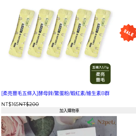
[柔亮豐毛五條入]酵母鋅/鱉蛋粉/蝦紅素/維生素B群
NT$165
NT$200
加入購物車