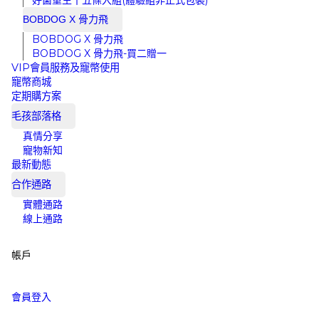
好菌重生十五條入組(體驗組非正式包裝)
BOBDOG X 骨力飛
BOBDOG X 骨力飛
BOBDOG X 骨力飛-買二贈一
VIP會員服務及寵幣使用
寵幣商城
定期購方案
毛孩部落格
真情分享
寵物新知
最新動態
合作通路
實體通路
線上通路
帳戶
會員登入