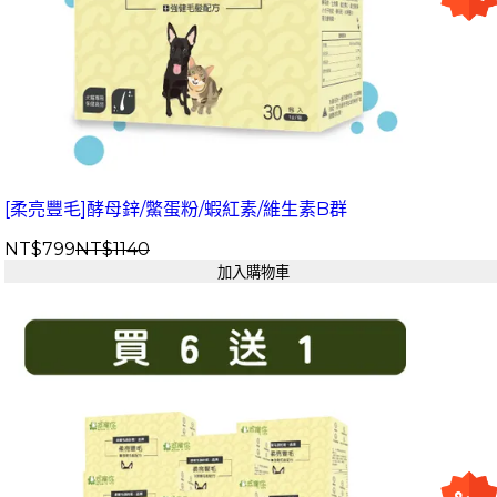
[柔亮豐毛]酵母鋅/鱉蛋粉/蝦紅素/維生素B群
NT$799
NT$1140
加入購物車