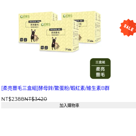
[柔亮豐毛三盒組]酵母鋅/鱉蛋粉/蝦紅素/維生素B群
NT$2388
NT$3420
加入購物車