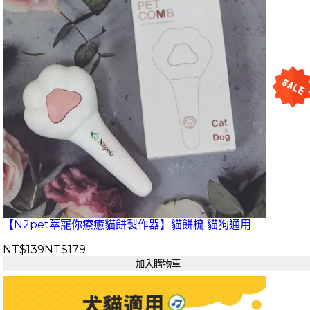
【N2pet萃寵你療癒貓餅製作器】貓餅梳 貓狗通用
NT$139
NT$179
加入購物車