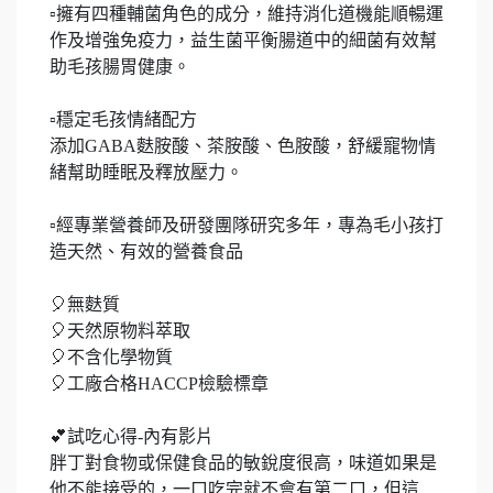
▫️擁有四種輔菌角色的成分，維持消化道機能順暢運
作及增強免疫力，益生菌平衡腸道中的細菌有效幫
助毛孩腸胃健康。
▫️穩定毛孩情緒配方
添加GABA麩胺酸、茶胺酸、色胺酸，舒緩寵物情
緒幫助睡眠及釋放壓力。
▫️經專業營養師及研發團隊研究多年，專為毛小孩打
造天然、有效的營養食品
🎈無麩質
🎈天然原物料萃取
🎈不含化學物質
🎈工廠合格HACCP檢驗標章
💕試吃心得-內有影片
胖丁對食物或保健食品的敏銳度很高，味道如果是
他不能接受的，一口吃完就不會有第二口，但這