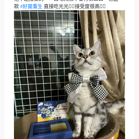
款
#好菌重生
直接吃光光✌🏻接受度很高✌🏻