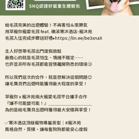
給毛孩完美的出遊體驗！不再害怕＆鬧脾氣
用萃寵你寵愛毛孩 feat. 礁溪寒沐酒店-寵沐苑
毛孩入住完成步驟送好禮▸https://lin.ee/be3xnaX
主人好想帶毛孩出門度假放鬆
最擔心的就是毛孩怕生、情緒不穩定⋯⋯
也許並非所有毛孩都能習慣離開熟悉的環境🥲
所以我們這次的合作，就是想解決這個問題😊
讓毛寶貝們出遊時能獲得最大程度的享受！
萃寵你 x 寵沐苑兩大寵愛毛孩平台攜手合作
『讓不可能變可能！』＿＿＿＿＿＿＿＿＿＿
為的是給毛寶貝出遊時獲得最大安穩與享受！
✅寒沐酒店頂級寵物專屬房型｜#寵沐苑
風格自然、質樸，讓每隻狗狗都能安心度假