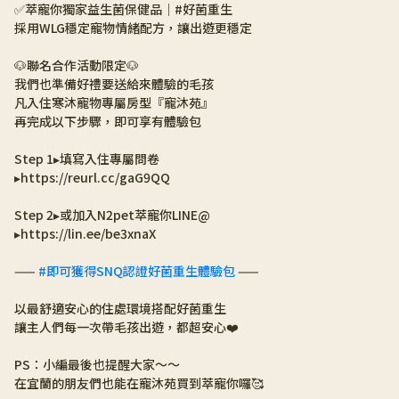
✅萃寵你獨家益生菌保健品｜#好菌重生
採用WLG穩定寵物情緒配方，讓出遊更穩定
🐶聯名合作活動限定🐶
我們也準備好禮要送給來體驗的毛孩
凡入住寒沐寵物專屬房型『寵沐苑』
再完成以下步驟，即可享有體驗包
Step 1▸填寫入住專屬問卷
▸https://reurl.cc/gaG9QQ
Step 2▸或加入N2pet萃寵你LINE@ 
▸https://lin.ee/be3xnaX
—— 
#即可獲得SNQ認證好菌重生體驗包
 ——
以最舒適安心的住處環境搭配好菌重生
讓主人們每一次帶毛孩出遊，都超安心❤️
PS：小編最後也提醒大家～～
在宜蘭的朋友們也能在寵沐苑買到萃寵你囉🥰