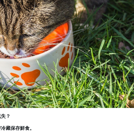
流失？
替冷藏保存鮮食。