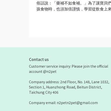
俗話說：「藥補不如食補。」為了讓寶貝
孩食物時，也須加倍謹慎，學習從飲食上
Contact us
Customer service inquiry: Please join the official 
account @n2pet
Company address: 2nd Floor, No. 148, Lane 1032, 
Section 1, Huanzhong Road, Beitun District, 
Taichung City 406
Company email: n2petn2pet@gmail.com