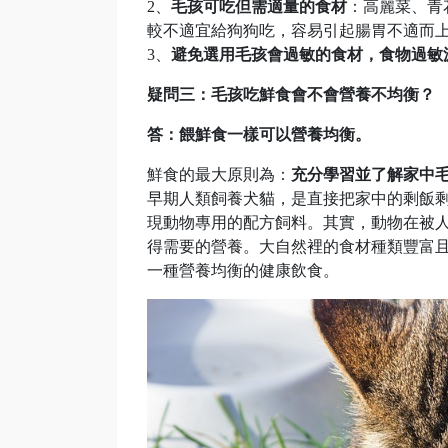
2、
毛孩可吃但需適量的食材
：高麗菜、青
較不適宜給狗狗吃，容易引起腸胃不適而
3、
避免選用毛孩會過敏的食材，食物過敏
疑問三：毛孩吃鮮食會不會營養不均衡？
答：餵鮮食一樣可以營養均衡。
鮮食的最大原則為：
充分學習並了解家中
早期人類飼養犬貓，是直接把家中的剩飯
現動物專用的配方飼料。其實，動物在被
得需要的營養。大自然裡的食材種類豐富
一種營養均衡的健康飲食。