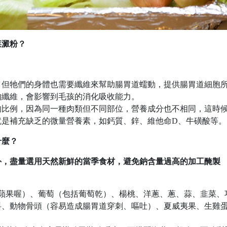
菜澱粉？
，但牠們的身體也需要纖維來幫助腸胃道蠕動，提供腸胃道細胞
的纖維，會影響到毛孩的消化吸收能力。
的比例，因為同一種肉類但不同部位，營養成分也不相同，這時
就是補充缺乏的微量營養素，如鈣質、鋅、維他命D、牛磺酸等。
什麼？
外，盡量選用天然新鮮的當季食材，避免鈉含量過高的加工醃製
蘋果喔）、葡萄（包括葡萄乾）、楊桃、洋蔥、蔥、蒜、韭菜、
料、動物骨頭（容易造成腸胃道穿刺、嘔吐）、夏威夷果、生雞