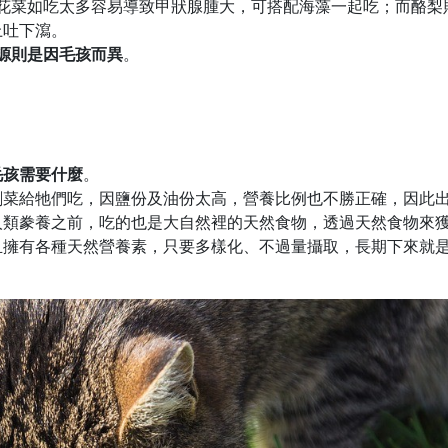
花菜如吃太多容易導致甲狀腺腫大，可搭配海藻一起吃；而酪梨
上吐下瀉。
源則是因毛孩而異
。
毛孩需要什麼
。
剩菜給牠們吃，因鹽份及油份太高，營養比例也不勝正確，因此
人類豢養之前，吃的也是大自然裡的天然食物，透過天然食物來
且擁有各種天然營養素，只要多樣化、不過量攝取，長期下來就