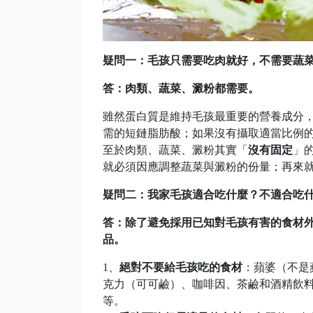
疑問一：毛孩只需要吃肉就好，不需要蔬
答：肉類、蔬菜、澱粉都需要。
雖然蛋白質是維持毛孩最重要的營養成分
需的短鏈脂肪酸；如果沒有攝取適當比例
至於肉類、蔬菜、澱粉其實「
沒有固定
」
就必須因應調整蔬菜與澱粉的份量；再來
疑問二：我家毛孩適合吃什麼？不適合吃
答：除了避免採用已知對毛孩有害的食材
品。
1、
絕對不要給毛孩吃的食材
：蘋婆（不是
克力（可可鹼）、咖啡因、茶鹼和酒精飲
等。