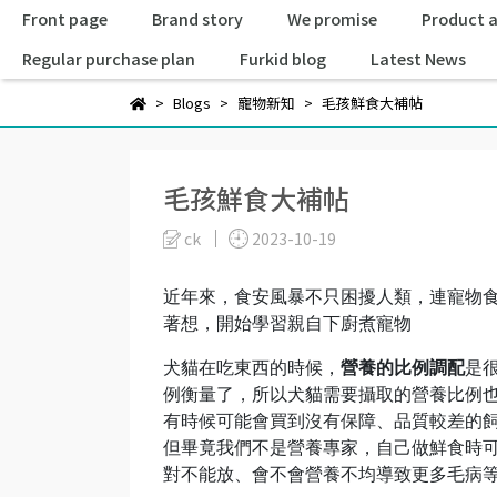
Front page
Brand story
We promise
Product 
Regular purchase plan
Furkid blog
Latest News
Blogs
寵物新知
毛孩鮮食大補帖
毛孩鮮食大補帖
ck
2023-10-19
近年來，食安風暴不只困擾人類，連寵物
著想，開始學習親自下廚煮寵物
犬貓在吃東西的時候，
營養的比例調配
是
例衡量了，所以犬貓需要攝取的營養比例
有時候可能會買到沒有保障、品質較差的
但畢竟我們不是營養專家，自己做鮮食時
對不能放、會不會營養不均導致更多毛病