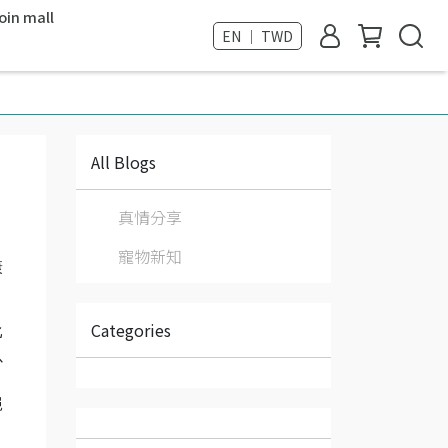
oin mall
EN ｜ TWD
All Blogs
真情分享
寵物新知
康
Categories
比
以
絕