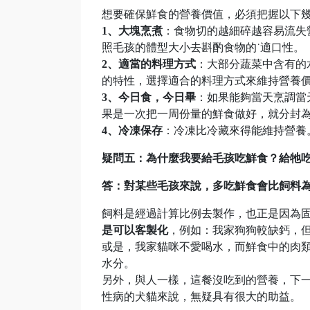
想要確保鮮食的營養價值，必須把握以下
1、大塊烹煮
：食物切的越細碎越容易流失
照毛孩的體型大小去斟酌食物的˙適口性。
2、適當的料理方式
：大部分蔬菜中含有的
的特性，選擇適合的料理方式來維持營養
3、今日食，今日畢
：如果能夠當天烹調當
果是一次把一周份量的鮮食做好，就分封為
4、冷凍保存
：冷凍比冷藏來得能維持營養
疑問五：為什麼我要給毛孩吃鮮食？給牠
答：對某些毛孩來說，多吃鮮食會比飼料
飼料是經過計算比例去製作，也正是因為
是可以客製化
，例如：我家狗狗較缺鈣，
或是，我家貓咪不愛喝水，而鮮食中的肉類含
水分。
另外，與人一樣，這餐沒吃到的營養，下
性病的犬貓來說，無疑具有很大的助益。