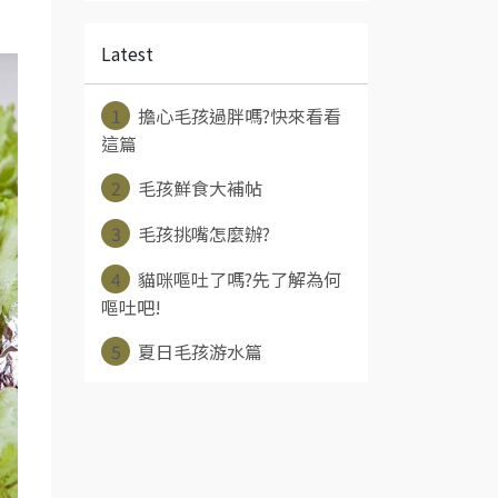
Latest
1
擔心毛孩過胖嗎?快來看看
這篇
2
毛孩鮮食大補帖
3
毛孩挑嘴怎麼辦?
4
貓咪嘔吐了嗎?先了解為何
嘔吐吧!
5
夏日毛孩游水篇