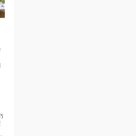
所
候
巧
蛋