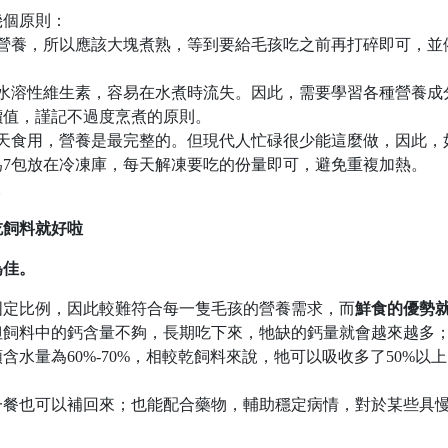
幾個原則：
營養，所以應該大塊煮熟，等到要給毛孩吃之前再打碎即可，並
水溶性維生素，容易在水煮時流失。因此，需要學習各種營養成
價值，謹記不過度烹煮的原則。
天食用，營養是最完整的。但現代人忙碌很少能這麼做，因此，
7包放在冷凍庫，每天解凍要吃的份量即可，避免重複加熱。
。
吃飼料就好啦
為佳。
固定比例，因此較難符合每一隻毛孩的營養需求，而
鮮食的優勢
但飼料中的鈣含量不夠，長期吃下來，牠缺的鈣量就會越來越多
水量為60%-70%，相較乾飼料來說，牠可以吸收多了50%以
一餐也可以補回來；也能配合藥物，輔助穩定病情，對於某些具