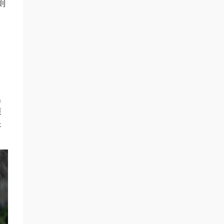
則
出
獲
是