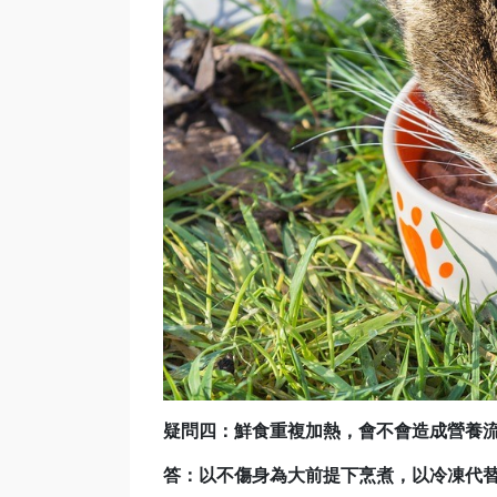
疑問四：鮮食重複加熱，會不會造成營養
答：以不傷身為大前提下烹煮，以冷凍代