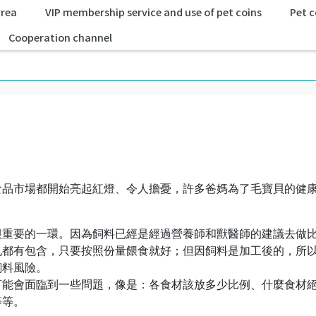
area
VIP membership service and use of pet coins
Pet c
Cooperation channel
食品市場都開始亮起紅燈、令人擔憂，許多爸媽為了毛寶貝的健
很重要的一環。因為飼料已經是經過營養師和獸醫師的建議去做
也都有包含，只要按照份量餵食就好；但因飼料是加工後的，所
飼料風險。
可能會面臨到一些問題，像是：各食材該放多少比例、什麼食材
等等。